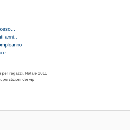
 Rosso…
nti anni…
compleanno
ore
ri per ragazzi
,
Natale 2011
uperstizioni dei vip