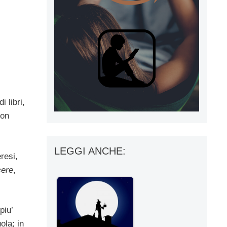
 libri,
on
LEGGI ANCHE:
resi,
cere
,
piu’
ola; in