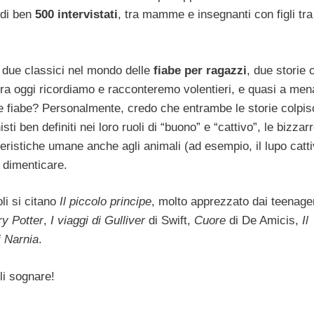
 di ben
500 intervistati
, tra mamme e insegnanti con figli tra 
le, due classici nel mondo delle
fiabe per ragazzi
, due storie 
ra oggi ricordiamo e racconteremo volentieri, e quasi a men
due fiabe? Personalmente, credo che entrambe le storie colpis
isti ben definiti nei loro ruoli di “buono” e “cattivo”, le bizzar
eristiche umane anche agli animali (ad esempio, il lupo cattiv
a dimenticare.
li si citano
Il piccolo principe
, molto apprezzato dai teenage
ry Potter
,
I viaggi di Gulliver
di Swift,
Cuore
di De Amicis,
Il
i Narnia
.
li sognare!