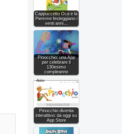
Cappuccetto Oca e la
Piemme festeggiano i
venti anni…
Pinocchio: una App
per celebrare il
130esimo
compleanno
Pinocchio diventa
interattivo: da oggi su
App Store