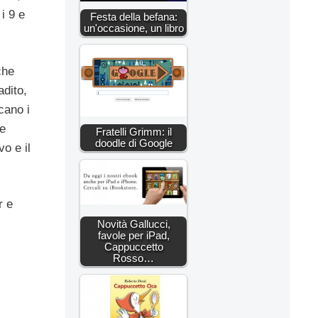
i 9 e
Festa della befana:
un'occasione, un libro
che
adito,
cano i
re
Fratelli Grimm: il
doodle di Google
o e il
r e
Novità Gallucci,
favole per iPad,
Cappuccetto
Rosso…