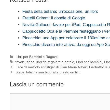
Festa della befana: un'occasione, un libro
Fratelli Grimm: il doodle di Google
Novità Gallucci, favole per iPad, Cappuccetto
Cappuccetto Oca e la Piemme festeggiano i ve
Pinocchio: una App per celebrare il 130esimo 
Pinocchio diventa interattivo: da oggi su App St
Categorie
Libri per Bambini e Ragazzi
Tag
favole
,
fiabe
,
libri da regalare a natale
,
Libri per bambini
,
Lib
Esce “Il metodo antisfiga” di Gian Maria Aliberti Gerbotto: le s
Steve Jobs: la sua biografia presto un film
Lascia un commento
Commento