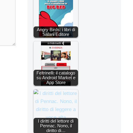
Angry Birds: i libri di
Salani Editore
Feltrinelli: il catalogo
su Android Market e
App Store
I diritti del lettore di
Pennac. Nono, il
diritto di…