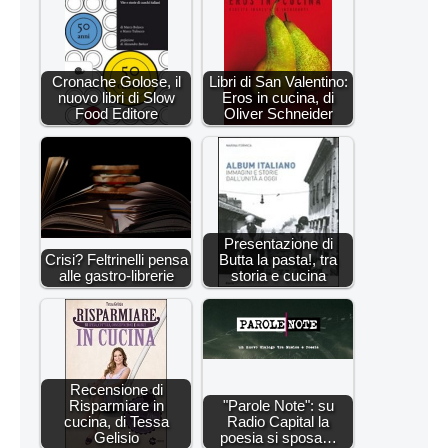
Cronache Golose, il
Libri di San Valentino:
nuovo libri di Slow
Eros in cucina, di
Food Editore
Oliver Schneider
Presentazione di
Crisi? Feltrinelli pensa
Butta la pasta!, tra
alle gastro-librerie
storia e cucina
Recensione di
Risparmiare in
"Parole Note": su
cucina, di Tessa
Radio Capital la
Gelisio
poesia si sposa…