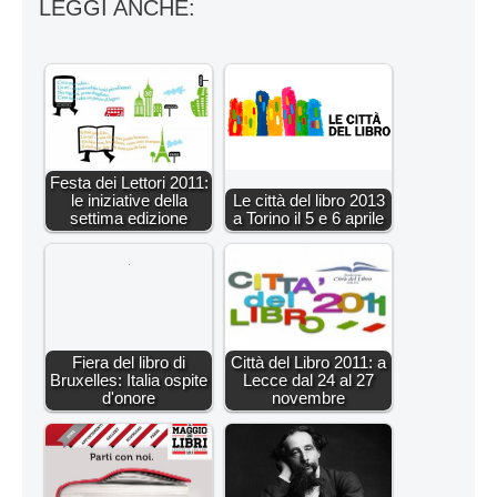
LEGGI ANCHE:
Festa dei Lettori 2011:
le iniziative della
Le città del libro 2013
settima edizione
a Torino il 5 e 6 aprile
Fiera del libro di
Città del Libro 2011: a
Bruxelles: Italia ospite
Lecce dal 24 al 27
d'onore
novembre