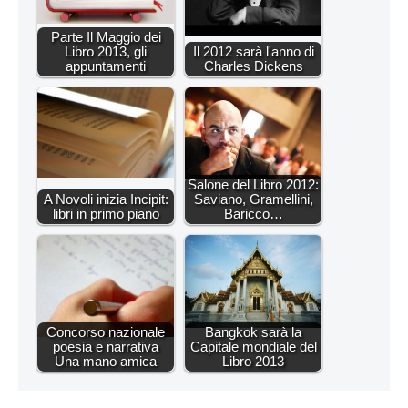
Parte Il Maggio dei
Libro 2013, gli
Il 2012 sarà l'anno di
appuntamenti
Charles Dickens
Salone del Libro 2012:
A Novoli inizia Incipit:
Saviano, Gramellini,
libri in primo piano
Baricco…
Concorso nazionale
Bangkok sarà la
poesia e narrativa
Capitale mondiale del
Una mano amica
Libro 2013