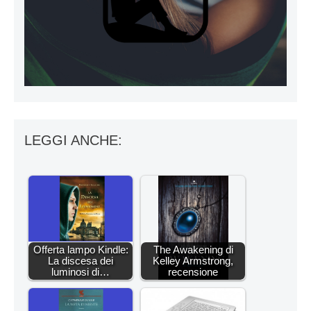
LEGGI ANCHE:
Offerta lampo Kindle:
The Awakening di
La discesa dei
Kelley Armstrong,
luminosi di…
recensione