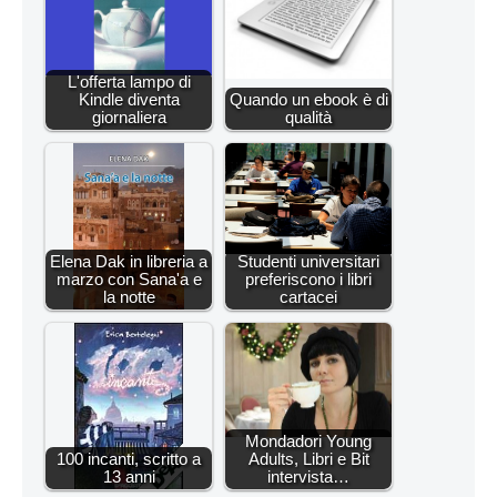
L'offerta lampo di
Kindle diventa
Quando un ebook è di
giornaliera
qualità
Elena Dak in libreria a
Studenti universitari
marzo con Sana'a e
preferiscono i libri
la notte
cartacei
Mondadori Young
100 incanti, scritto a
Adults, Libri e Bit
13 anni
intervista…