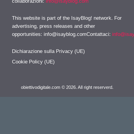
collaborazioni:
info@isayblog.com
This website is part of the IsayBlog! network. For
advertising, press releases and other
opportunities:
info@isayblog.comContattaci
:
info@isa
Dichiarazione sulla Privacy (UE)
Cookie Policy (UE)
obiettivodigitale.com © 2026. All right reserverd.