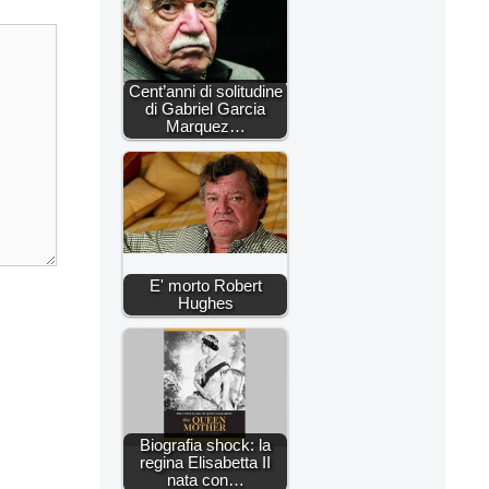
Cent’anni di solitudine
di Gabriel Garcia
Marquez…
E' morto Robert
Hughes
Biografia shock: la
regina Elisabetta II
nata con…