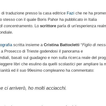
 di traduzione presso la casa editrice
Fazi
che ne ha prome
o stesso con il quale Boris Pahor ha pubblicato in Italia
di concentramento
. Lo
scrittore
parla di un’esperienza real
ondiale.
ografia
scritta insieme a
Cristina Battocletti
“
Figlio di nes
e a Prosecco di Trieste godendosi il panorama e
ali, basati sul guadagno e non sulla ricerca reale del pro
ggere libri che esulino da quelli scolastici per ampliare la 
nzianità ed il suo 99esimo compleanno ha commentato:
ci arriverò, ho molti acciacchi.