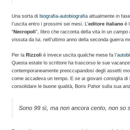
Una sorta di
biografia-autobiografia
attualmente in fase
l’uscita entro i prossimi sei mesi. L’
editore italiano
è l
“
Necropoli
”, libro che racconta della vita in un
campo 
vissuta da lui, nell’ultimo anno della seconda guerra m
Per la
Rizzoli
è invece uscita qualche mese fa l’
autobi
Questa estate lo scrittore ha trascorso le sue vacanz
contemporaneamente preoccupandosi degli assetti mondi
come accadeva un tempo. E se ai giovani consiglia di le
consolidare le buone qualità, Boris Pahor sulla sua a
Sono 99 sì, ma non ancora cento, non so se 