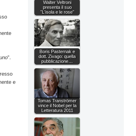
Walter Veltroni
presenta il suo
"L'isola e le rose"
sso
mente
Boris Pasternak e
dott. Zivago: quella
suno
”.
pubblicazione…
gresso
mente e
Tomas Tranströmer
vince il Nobel per la
Letteratura 2011