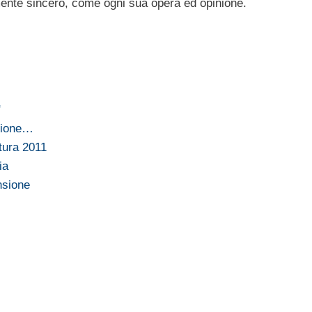
nte sincero, come ogni sua opera ed opinione.
"
azione…
tura 2011
ia
nsione