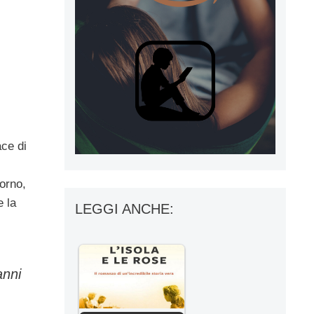
ce di
iorno,
e la
LEGGI ANCHE:
anni