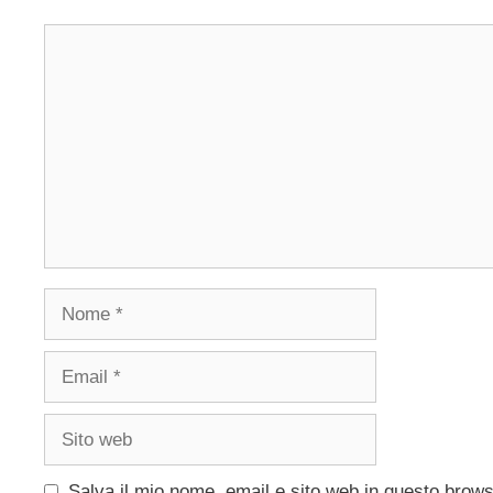
Commento
Nome
Email
Sito
web
Salva il mio nome, email e sito web in questo brow