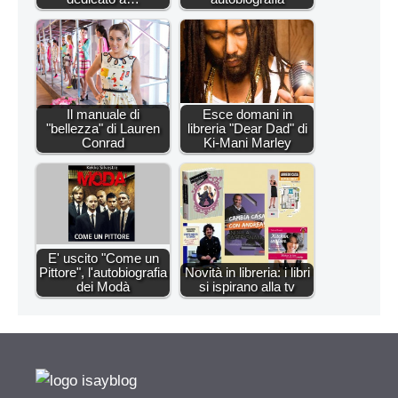
Il manuale di
Esce domani in
"bellezza" di Lauren
libreria "Dear Dad" di
Conrad
Ki-Mani Marley
E' uscito "Come un
Pittore", l'autobiografia
Novità in libreria: i libri
dei Modà
si ispirano alla tv