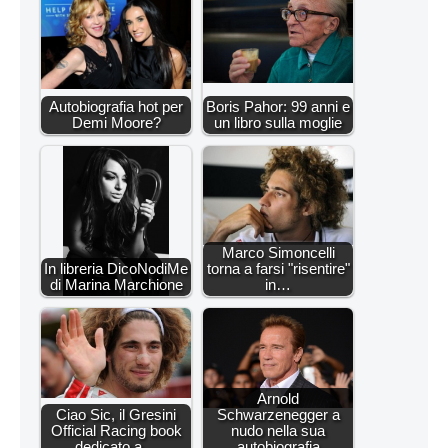
Autobiografia hot per
Boris Pahor: 99 anni e
Demi Moore?
un libro sulla moglie
Marco Simoncelli
In libreria DicoNodiMe
torna a farsi "risentire"
di Marina Marchione
in…
Arnold
Ciao Sic, il Gresini
Schwarzenegger a
Official Racing book
nudo nella sua
dedicato a…
autobiografia