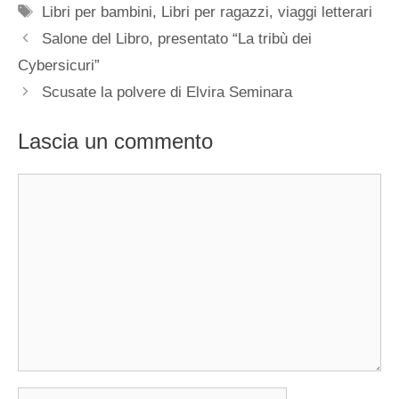
Tag
Libri per bambini
,
Libri per ragazzi
,
viaggi letterari
Salone del Libro, presentato “La tribù dei
Cybersicuri”
Scusate la polvere di Elvira Seminara
Lascia un commento
Commento
Nome