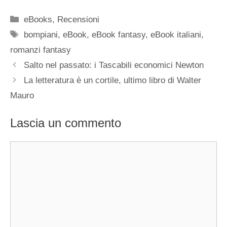
Categorie
eBooks
,
Recensioni
Tag
bompiani
,
eBook
,
eBook fantasy
,
eBook italiani
,
romanzi fantasy
Salto nel passato: i Tascabili economici Newton
La letteratura è un cortile, ultimo libro di Walter
Mauro
Lascia un commento
Commento