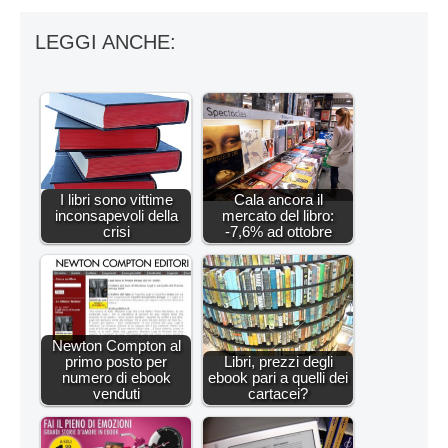
LEGGI ANCHE:
I libri sono vittime
Cala ancora il
inconsapevoli della
mercato del libro:
crisi
-7,6% ad ottobre
Newton Compton al
primo posto per
Libri, prezzi degli
numero di ebook
ebook pari a quelli dei
venduti
cartacei?