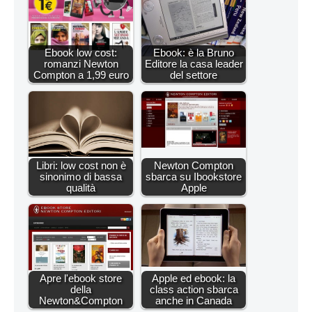
Ebook low cost:
Ebook: è la Bruno
romanzi Newton
Editore la casa leader
Compton a 1,99 euro
del settore
Libri: low cost non è
Newton Compton
sinonimo di bassa
sbarca su Ibookstore
qualità
Apple
Apre l'ebook store
Apple ed ebook: la
della
class action sbarca
Newton&Compton
anche in Canada