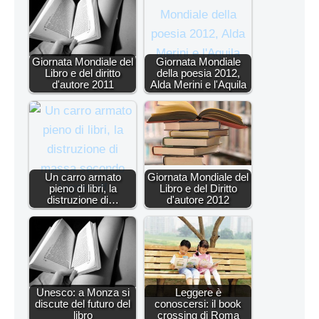
Giornata Mondiale del
Giornata Mondiale
Libro e del diritto
della poesia 2012,
d'autore 2011
Alda Merini e l'Aquila
Un carro armato
Giornata Mondiale del
pieno di libri, la
Libro e del Diritto
distruzione di…
d'autore 2012
Unesco: a Monza si
Leggere è
discute del futuro del
conoscersi: il book
libro
crossing di Roma