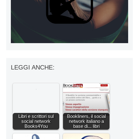
LEGGI ANCHE:
Libri e scrittori sul
Bookliners, il social
social network
network italiano a
Books4You
base di... libri