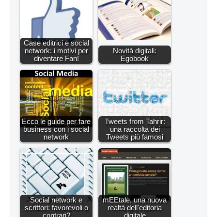
Case editrici e social
network: i motivi per
Novità digitali:
diventare Fan!
Egobook
Ecco le guide per fare
Tweets from Tahrir:
business con i social
una raccolta dei
network
Tweets più famosi
Social network e
mEEtale, una nuova
scrittori: favorevoli o
realtà dell'editoria
contrari?
digitale