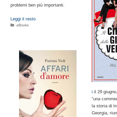
problemi ben più importanti.
Leggi il resto
Categorie
eBooks
i
il 29 giugno,
“una commedi
la storia di t
Georgia, riun