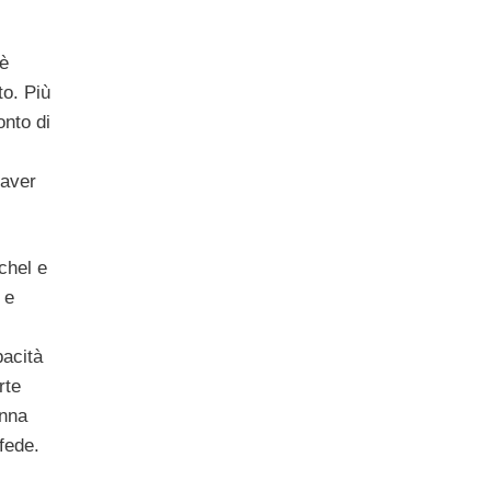
 è
to. Più
onto di
 aver
chel e
 e
acità
rte
onna
fede.