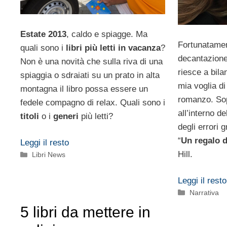
Estate 2013
, caldo e spiagge. Ma
Fortunatament
quali sono i
libri più letti in vacanza
?
decantazione
Non è una novità che sulla riva di una
riesce a bila
spiaggia o sdraiati su un prato in alta
mia voglia di
montagna il libro possa essere un
romanzo. Sop
fedele compagno di relax. Quali sono i
all’interno d
titoli
o i
generi
più letti?
degli errori 
“
Un regalo d
Leggi il resto
Hill.
Categorie
Libri News
Leggi il resto
Categorie
Narrativa
5 libri da mettere in