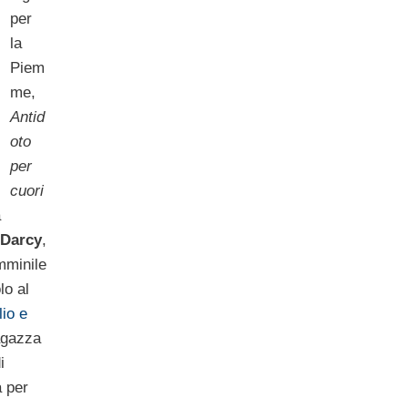
per
la
Piem
me,
Antid
oto
per
cuori
a
Darcy
,
mminile
lo al
io e
agazza
i
a per