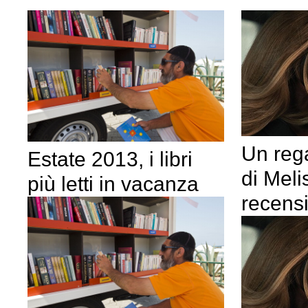
Un rega
Estate 2013, i libri
di Melis
più letti in vacanza
recens