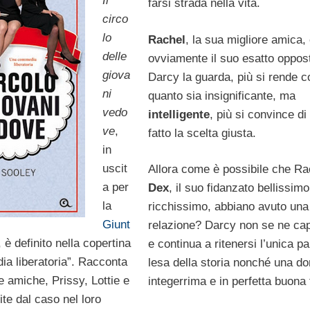
Il
farsi strada nella vita.
circo
lo
Rachel
, la sua migliore amica,
delle
ovviamente il suo esatto oppos
giova
Darcy la guarda, più si rende c
ni
quanto sia insignificante, ma
vedo
intelligente
, più si convince di
ve
,
fatto la scelta giusta.
in
uscit
Allora come è possibile che Ra
a per
Dex
, il suo fidanzato bellissimo
la
ricchissimo, abbiano avuto una
Giunt
relazione? Darcy non se ne cap
 è definito nella copertina
e continua a ritenersi l’unica pa
a liberatoria”. Racconta
lesa della storia nonché una d
re amiche, Prissy, Lottie e
integerrima e in perfetta buona 
ite dal caso nel loro