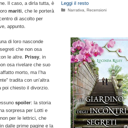
Leggi il resto
e. Il caso, a dirla tutta, è
Categorie
Narrativa
,
Recensioni
loro
mariti
, che le porterà
centro di ascolto per
ve, appunto.
nuna di loro nasconde
 segreti che non osa
on le altre.
Prissy
, in
non osa rivelare che suo
affatto morto, ma l’ha
te” tradita con un’altra
 poi chiesto il divorzio.
nessuno
spoiler
: la storia
na sorpresa per Lotti e
on per le lettrici, che
in dalle prime pagine e la