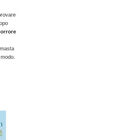
provare
opo
l’orrore
imasta
e modo.