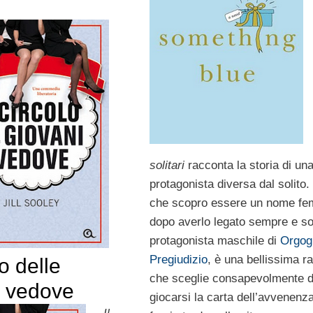
solitari
racconta la storia di un
protagonista diversa dal solito.
che scopro essere un nome fe
dopo averlo legato sempre e so
protagonista maschile di
Orgogl
Pregiudizio
, è una bellissima r
lo delle
che sceglie consapevolmente d
i vedove
giocarsi la carta dell’avvenenz