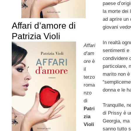
paese d’origin
la morte dei 
ad aprire un 
Affari d’amore di
giovani vedo
Patrizia Violi
In realtà og
Affari
sentimenti e
d’am
condividere c
ore
è
particolare, 
il
marito non è 
terzo
“semplicemen
roma
donna e le ha
nzo
di
Tranquille, 
Patri
di Prissy è u
zia
Georgia, ma n
Violi
sanno tutto s