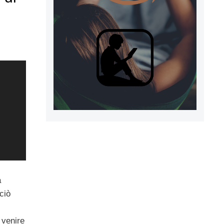
a
ciò
i venire