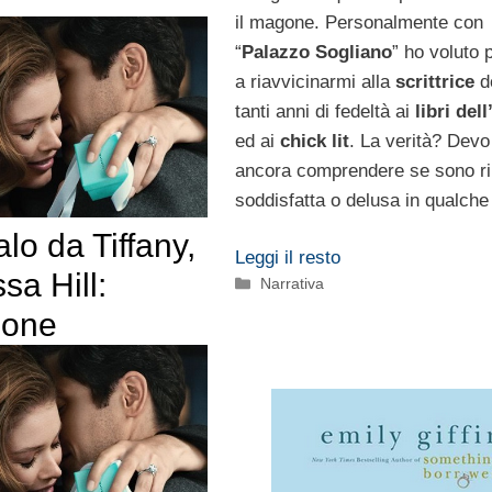
il magone. Personalmente con
“
Palazzo Sogliano
” ho voluto 
a riavvicinarmi alla
scrittrice
d
tanti anni di fedeltà ai
libri del
ed ai
chick lit
. La verità? Devo
ancora comprendere se sono r
soddisfatta o delusa in qualch
lo da Tiffany,
Leggi il resto
sa Hill:
Categorie
Narrativa
ione