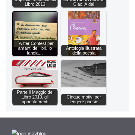
Libro 2013
Ciao, Alda!
Twitter Contest per
amanti dei libri, lo
Antologia illustrata
lancia…
della poesia
Parte Il Maggio dei
Libro 2013, gli
Cinque motivi per
appuntamenti
leggere poesie