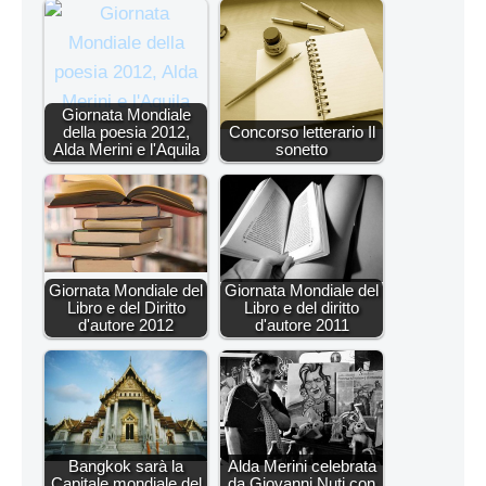
Giornata Mondiale
della poesia 2012,
Concorso letterario Il
Alda Merini e l'Aquila
sonetto
Giornata Mondiale del
Giornata Mondiale del
Libro e del Diritto
Libro e del diritto
d'autore 2012
d'autore 2011
Bangkok sarà la
Alda Merini celebrata
Capitale mondiale del
da Giovanni Nuti con