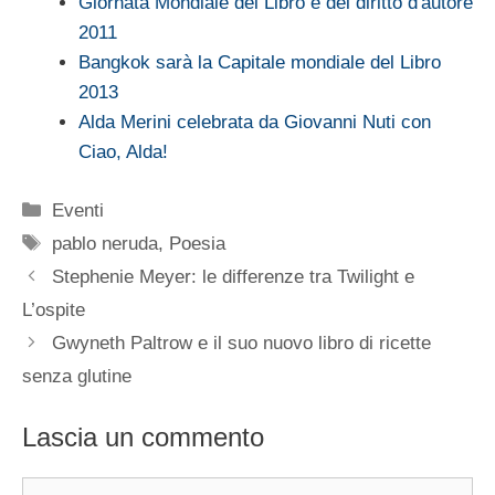
Giornata Mondiale del Libro e del diritto d'autore
2011
Bangkok sarà la Capitale mondiale del Libro
2013
Alda Merini celebrata da Giovanni Nuti con
Ciao, Alda!
Categorie
Eventi
Tag
pablo neruda
,
Poesia
Stephenie Meyer: le differenze tra Twilight e
L’ospite
Gwyneth Paltrow e il suo nuovo libro di ricette
senza glutine
Lascia un commento
Commento