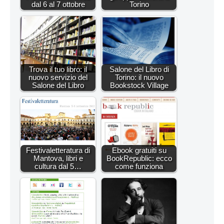
dal 6 al 7 ottobre
Torino
Trova il tuo libro: il
Salone del Libro di
nuovo servizio del
Torino: il nuovo
Salone del Libro
Bookstock Village
Festivaletteratura di
Ebook gratuiti su
Mantova, libri e
BookRepublic: ecco
cultura dal 5…
come funziona