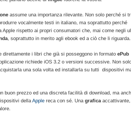
ione
assume una importanza rilevante. Non solo perché si tra
rodurre vocalmente testi in italiano, ma soprattutto perché
a Apple rispetto ai propri consumatori che, mai come negli ul
nda
, soprattutto in merito agli ebook ed a ciò che li riguarda.
ere direttamente i libri che già si posseggono in formato
ePub
l’applicazione richiede iOS 3.2 o versioni successive. Non solo
acquistarla una sola volta ed installarla su tutti dispositivi m
n buon prezzo ed una discreta facilità di download, ma anc
dispositivi della
Apple
reca con sé. Una
grafica
accattivante,
lore.