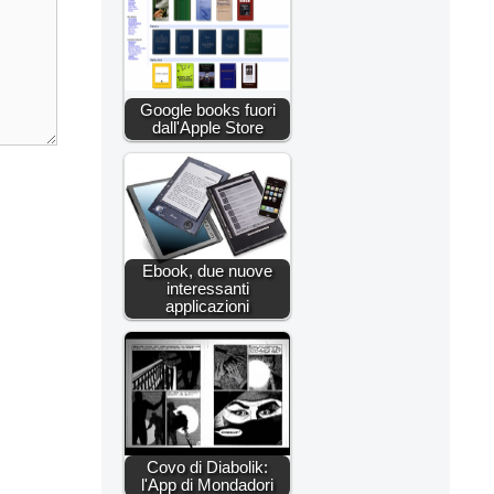
Google books fuori
dall'Apple Store
Ebook, due nuove
interessanti
applicazioni
Covo di Diabolik:
l'App di Mondadori