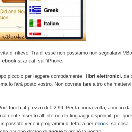
ità di rilievo. Tra di esse non possiamo non segnalarvi VB
i
ebook
scaricati sull’iPhone.
oppo piccolo per leggere comodamente i
libri elettronici
, da 
ma lo farà posto vostro. Non dovrete fare altro che mettervi
iPod Touch al prezzo di € 2,99. Per la prima volta, almeno da
lmente inserito all’interno dei linguaggi disponibili per que
o in passato vecchi programmi di lettura per
ebook
, sa cosa
i che parlano decine di
lingue
fuorché la vostra.