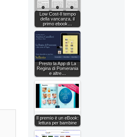
Low Cost-Il tempo
della vancanza, il
primo ebook…
Presto la App di La
Regina di Pomerania
e altre…
Il premio è un eBook:
lettura per bambine