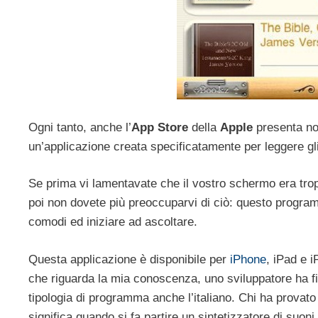
Ogni tanto, anche l’
App Store
della
Apple
presenta nov
un’applicazione creata specificatamente per leggere gl
Se prima vi lamentavate che il vostro schermo era tr
poi non dovete più preoccuparvi di ciò: questo program
comodi ed iniziare ad ascoltare.
Questa applicazione è disponibile per
iPhone
, iPad e 
che riguarda la mia conoscenza, uno sviluppatore ha fina
tipologia di programma anche l’italiano. Chi ha provat
significa quando si fa partire un sintetizzatore di suon