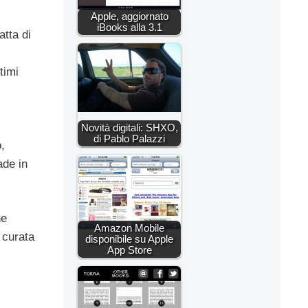
Apple, aggiornato
iBooks alla 3.1
tta di
timi
Novità digitali: SHXO,
di Pablo Palazzi
,
ade in
he
Amazon Mobile
 curata
disponibile su Apple
App Store