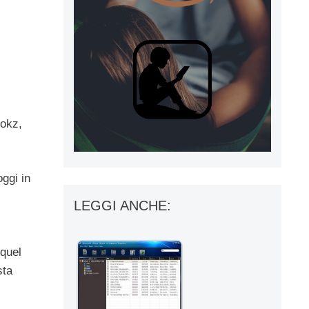
ookz,
oggi in
LEGGI ANCHE:
 quel
sta