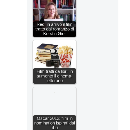
Red, in arrivo il film
tratto dal romanzo di
Kerstin Gier
Film tratti da libri: in
aumento il cinema-
letterario
Oscar 2012: film in
nomination ispirati dai
libri