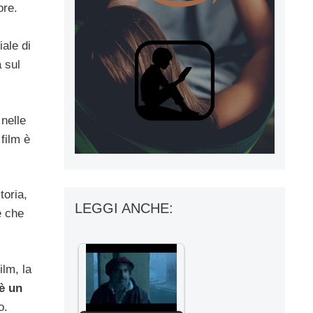
ore.
iale di
 sul
 nelle
 film è
toria,
LEGGI ANCHE:
e che
ilm, la
è un
o.