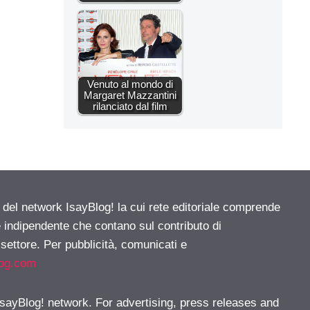
Venuto al mondo di
Margaret Mazzantini
rilanciato dal film
e del network IsayBlog! la cui rete editoriale comprende
e indipendente che contano sul contributo di
 settore. Per pubblicità, comunicati e
log.com
 IsayBlog! network. For advertising, press releases and