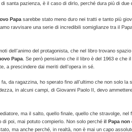
i santa pazienza, è il caso di dirlo, perché dura più di due 
nuovo Papa
sarebbe stato meno duro nei tratti e tanto più giov
mo ravvisare una serie di incredibili somiglianze tra il Papa
moti dell’animo del protagonista, che nel libro trovano spazio
nuovo Papa
. Se però pensiamo che il libro è del 1963 e che il
, a prescindere dai meriti dell’opera in sé.
a, da ragazzina, ho sperato fino all’ultimo che non solo la s
dezza, in alcuni campi, di Giovanni Paolo II, devo ammetter
atore, ma il salto, quello finale, quello che stravolge, nel f
o di poi, mai potuto compierlo. Non solo perché
il Papa non 
stato, ma anche perché, in realtà, non è mai un capo assolut