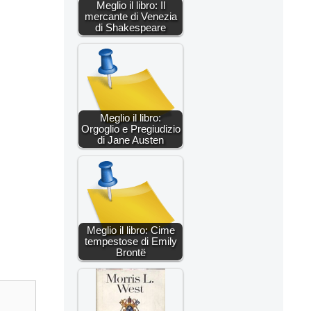
Meglio il libro: Il
mercante di Venezia
di Shakespeare
Meglio il libro:
Orgoglio e Pregiudizio
di Jane Austen
Meglio il libro: Cime
tempestose di Emily
Brontë