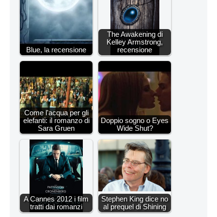
The Awakening di
Kelley Armstrong,
Blue, la recensione
recensione
Come l'acqua per gli
elefanti: il romanzo di
Doppio sogno o Eyes
Sara Gruen
Wide Shut?
A Cannes 2012 i film
Stephen King dice no
tratti dai romanzi
al prequel di Shining