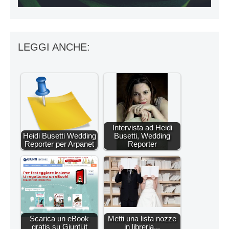
LEGGI ANCHE:
Intervista ad Heidi
Heidi Busetti Wedding
Busetti, Wedding
Reporter per Arpanet
Reporter
Scarica un eBook
Metti una lista nozze
gratis su Giunti.it
in libreria...