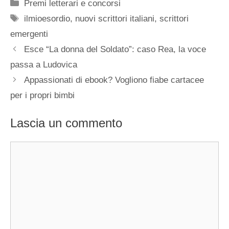
Categorie
Premi letterari e concorsi
Tag
ilmioesordio
,
nuovi scrittori italiani
,
scrittori
emergenti
Esce “La donna del Soldato”: caso Rea, la voce
passa a Ludovica
Appassionati di ebook? Vogliono fiabe cartacee
per i propri bimbi
Lascia un commento
Commento