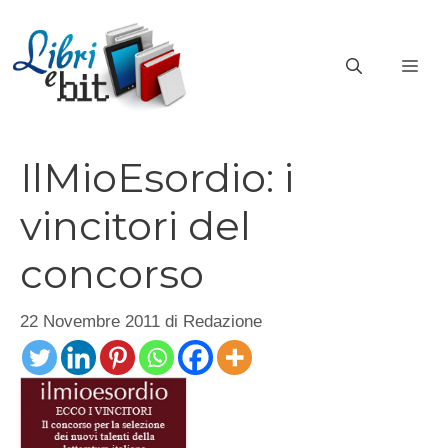
Vai
al
ME
contenuto
IlMioEsordio: i
vincitori del
concorso
22 Novembre 2011
di
Redazione