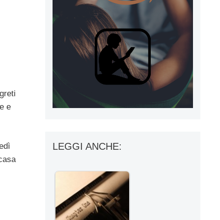
greti
ne e
LEGGI ANCHE:
edì
 casa