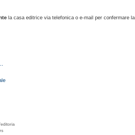
nte
la casa editrice via telefonica o e-mail per confermare la
r…
ale
’editoria
rs