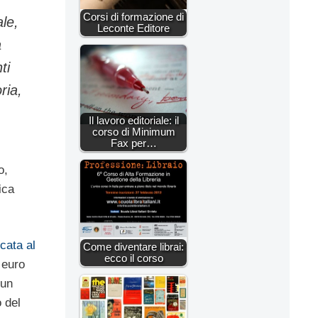
Corsi di formazione di
ale,
Leconte Editore
a
ti
ria,
Il lavoro editoriale: il
corso di Minimum
Fax per…
o,
ica
cata al
Come diventare librai:
ecco il corso
 euro
sun
 del