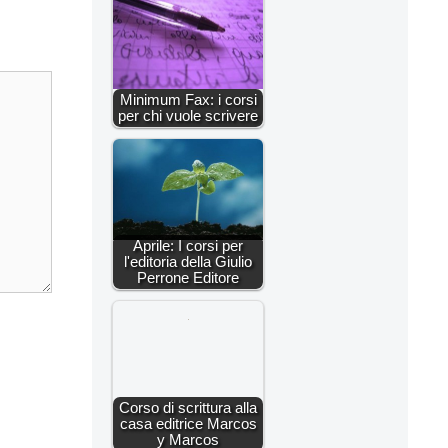
Minimum Fax: i corsi
per chi vuole scrivere
Aprile: I corsi per
l'editoria della Giulio
Perrone Editore
Corso di scrittura alla
casa editrice Marcos
y Marcos