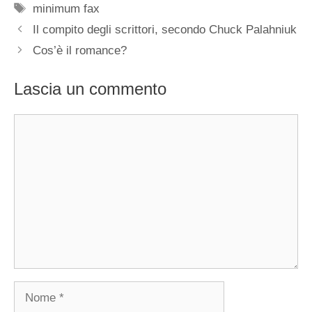
Tag
minimum fax
Il compito degli scrittori, secondo Chuck Palahniuk
Cos’è il romance?
Lascia un commento
Commento
Nome