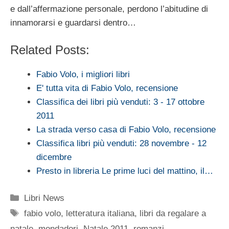
e dall’affermazione personale, perdono l’abitudine di
innamorarsi e guardarsi dentro…
Related Posts:
Fabio Volo, i migliori libri
E' tutta vita di Fabio Volo, recensione
Classifica dei libri più venduti: 3 - 17 ottobre
2011
La strada verso casa di Fabio Volo, recensione
Classifica libri più venduti: 28 novembre - 12
dicembre
Presto in libreria Le prime luci del mattino, il…
Categorie
Libri News
Tag
fabio volo
,
letteratura italiana
,
libri da regalare a
natale
,
mondadori
,
Natale 2011
,
romanzi