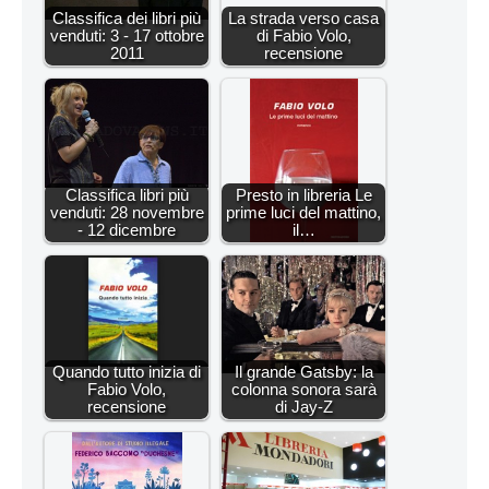
Classifica dei libri più
La strada verso casa
venduti: 3 - 17 ottobre
di Fabio Volo,
2011
recensione
Classifica libri più
Presto in libreria Le
venduti: 28 novembre
prime luci del mattino,
- 12 dicembre
il…
Quando tutto inizia di
Il grande Gatsby: la
Fabio Volo,
colonna sonora sarà
recensione
di Jay-Z