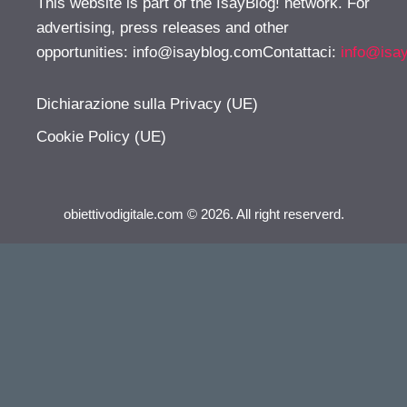
This website is part of the IsayBlog! network. For
advertising, press releases and other
opportunities:
info@isayblog.comContattaci
:
info@isa
Dichiarazione sulla Privacy (UE)
Cookie Policy (UE)
obiettivodigitale.com © 2026. All right reserverd.