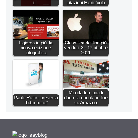
il…
citazioni Fabio Volo
Il giorno in più: la
Classifica dei libri più
nuova edizione
venduti: 3 - 17 ottobre
fotografica
2011
Mondadori, più di
Paolo Ruffini presenta
duemila ebook on line
"Tutto bene"
su Amazon