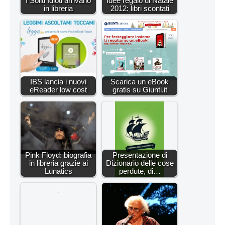
I Soliti Idioti arrivano
Idee regalo di Natale
in libreria
2012: libri scontati
IBS lancia i nuovi
Scarica un eBook
eReader low cost
gratis su Giunti.it
Pink Floyd: biografia
Presentazione di
in libreria grazie ai
Dizionario delle cose
Lunatics
perdute, di…