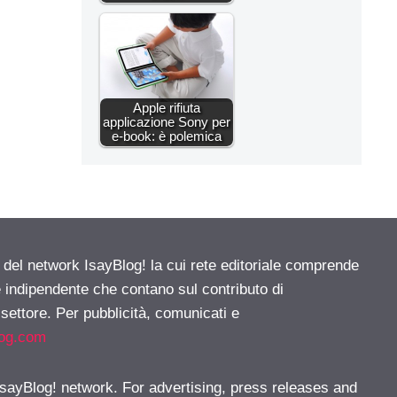
Apple rifiuta
applicazione Sony per
e-book: è polemica
e del network IsayBlog! la cui rete editoriale comprende
e indipendente che contano sul contributo di
 settore. Per pubblicità, comunicati e
log.com
 IsayBlog! network. For advertising, press releases and