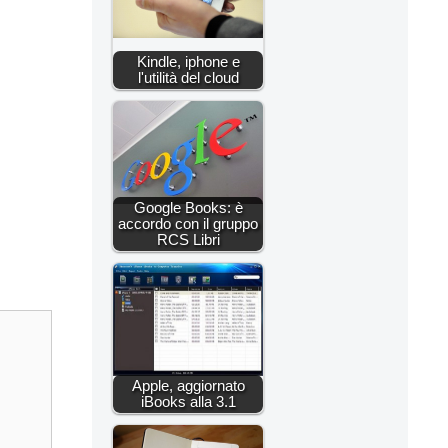
Kindle, iphone e
l'utilità del cloud
Google Books: è
accordo con il gruppo
RCS Libri
Apple, aggiornato
iBooks alla 3.1