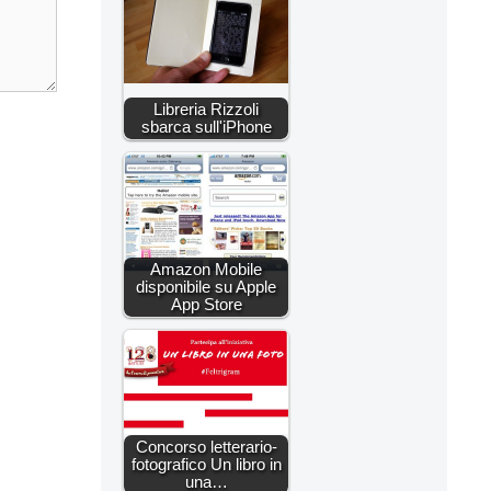
Libreria Rizzoli
sbarca sull'iPhone
Amazon Mobile
disponibile su Apple
App Store
Concorso letterario-
fotografico Un libro in
una…