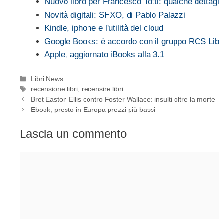
Nuovo libro per Francesco Totti: qualche dettagl
Novità digitali: SHXO, di Pablo Palazzi
Kindle, iphone e l'utilità del cloud
Google Books: è accordo con il gruppo RCS Lib
Apple, aggiornato iBooks alla 3.1
Categorie
Libri News
Tag
recensione libri
,
recensire libri
Bret Easton Ellis contro Foster Wallace: insulti oltre la morte
Ebook, presto in Europa prezzi più bassi
Lascia un commento
Commento