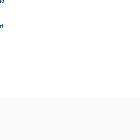
io
ri