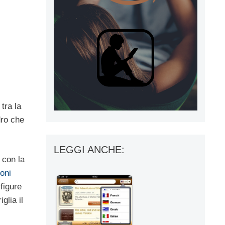
 tra la
dro che
LEGGI ANCHE:
 con la
oni
figure
glia il