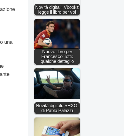
Novità digitali: Vbookz
cazione
legge il libro per voi
so una
Nuovo libro per
Francesco Totti:
qualche dettaglio
ne
sante
Novità digitali: SHXO,
di Pablo Palazzi