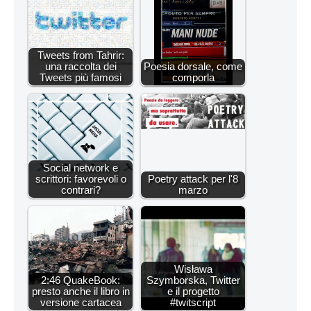
Tweets from Tahrir:
una raccolta dei
Poesia dorsale, come
Tweets più famosi
comporla
Social network e
scrittori: favorevoli o
Poetry attack per l'8
contrari?
marzo
Wisława
2:46 QuakeBook:
Szymborska, Twitter
presto anche il libro in
e il progetto
versione cartacea
#twitscript