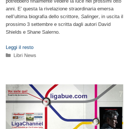
potrebbero finalmente vedere la luce nei prossimi otto
anni. E’ questa la rivelazione straordinaria emersa
nell’ultima biografia dello scrittore,
Salinger
, in uscita il
prossimo 3 settembre e scritta dagli autori David
Shields e Shane Salerno.
Leggi il resto
Categorie
Libri News