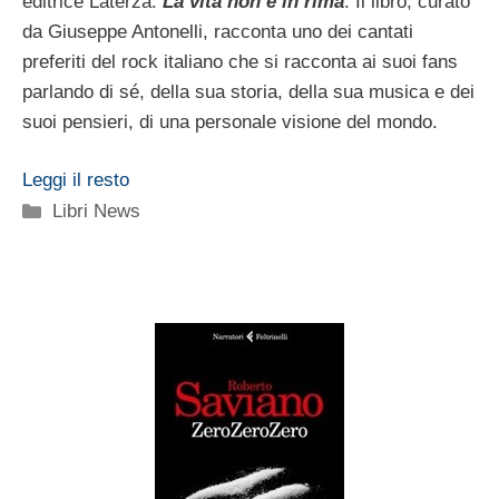
editrice Laterza:
La vita non è in rima
. Il libro, curato
da Giuseppe Antonelli, racconta uno dei cantati
preferiti del rock italiano che si racconta ai suoi fans
parlando di sé, della sua storia, della sua musica e dei
suoi pensieri, di una personale visione del mondo.
Leggi il resto
Categorie
Libri News