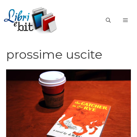
Vai
al
ME
contenuto
prossime uscite