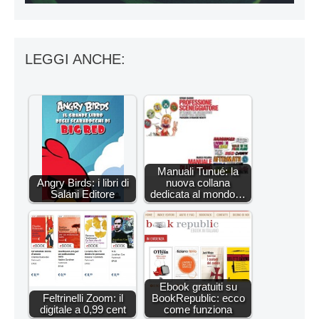
LEGGI ANCHE:
Manuali Tunué: la
Angry Birds: i libri di
nuova collana
Salani Editore
dedicata al mondo…
Ebook gratuiti su
Feltrinelli Zoom: il
BookRepublic: ecco
digitale a 0,99 cent
come funziona