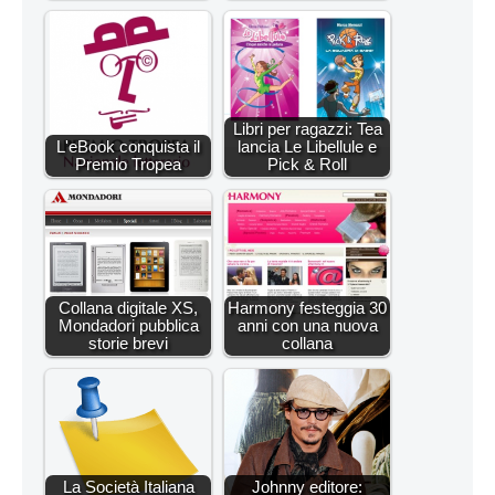
Libri per ragazzi: Tea
L'eBook conquista il
lancia Le Libellule e
Premio Tropea
Pick & Roll
Collana digitale XS,
Harmony festeggia 30
Mondadori pubblica
anni con una nuova
storie brevi
collana
La Società Italiana
Johnny editore: