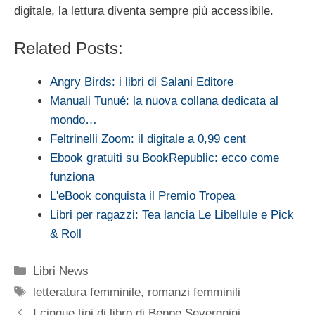
digitale, la lettura diventa sempre più accessibile.
Related Posts:
Angry Birds: i libri di Salani Editore
Manuali Tunué: la nuova collana dedicata al
mondo…
Feltrinelli Zoom: il digitale a 0,99 cent
Ebook gratuiti su BookRepublic: ecco come
funziona
L'eBook conquista il Premio Tropea
Libri per ragazzi: Tea lancia Le Libellule e Pick
& Roll
Categorie
Libri News
Tag
letteratura femminile
,
romanzi femminili
I cinque tipi di libro di Beppe Severgnini