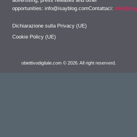
advertising, press releases and other
opportunities:
info@isayblog.comContattaci
:
info@isa
Dichiarazione sulla Privacy (UE)
Cookie Policy (UE)
obiettivodigitale.com © 2026. All right reserverd.