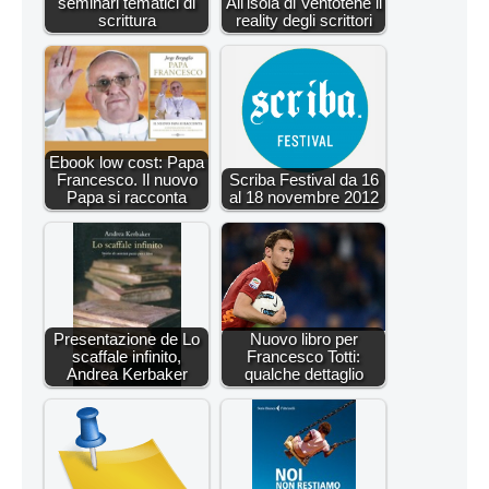
seminari tematici di
All'isola di Ventotene il
scrittura
reality degli scrittori
Ebook low cost: Papa
Francesco. Il nuovo
Scriba Festival da 16
Papa si racconta
al 18 novembre 2012
Presentazione de Lo
Nuovo libro per
scaffale infinito,
Francesco Totti:
Andrea Kerbaker
qualche dettaglio