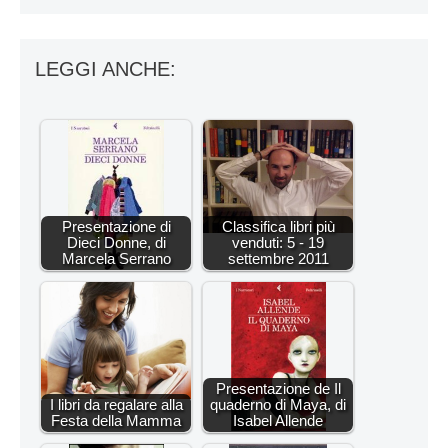
LEGGI ANCHE:
Presentazione di
Classifica libri più
Dieci Donne, di
venduti: 5 - 19
Marcela Serrano
settembre 2011
Presentazione de Il
I libri da regalare alla
quaderno di Maya, di
Festa della Mamma
Isabel Allende