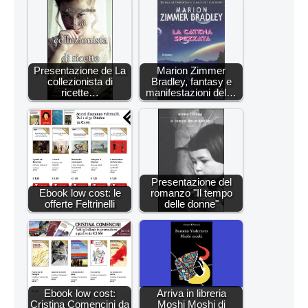
Presentazione de La
Marion Zimmer
collezionista di
Bradley, fantasy e
ricette…
manifestazioni del…
Presentazione del
Ebook low cost: le
romanzo "Il tempo
offerte Feltrinelli
delle donne"
Ebook low cost:
Arriva in libreria
Cristina Comencini da
Moshi Moshi di