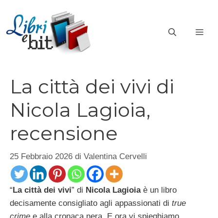
Vai
al
ME
contenuto
La città dei vivi di
Nicola Lagioia,
recensione
25 Febbraio 2026
di
Valentina Cervelli
“
La città dei vivi
” di
Nicola Lagioia
è un libro
decisamente consigliato agli appassionati di
true
crime
e alla cronaca nera. E ora vi spieghiamo