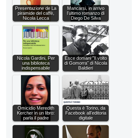
Presentazione de La
Mancarsi, in arrivo
piramide del caffè,
l'ultimo romanzo di
Nicola Lecca
Diego De Silva
Nicola Gardini, Per
Esce domani "Il volto
una biblioteca
di Gomorra" di Nicola
indispensabile
Baldieri
Omicidio Meredith
Questa è Torino, da
Kercher in un libro:
Facebook all'editoria
parla il padre
digitale