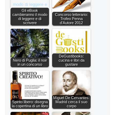
Gli eBook
cambieranno il modo
Concorso letterario:
di leggere e di
Trofeo Penna
scrivere
d'Autore 2012
DeGustibooks:
Nero di Puglia: il noir
cucina e libri da
in un concorso
gustare
Miguel De Cervantes:
Spirito libero: disegna
Madrid cerca il suo
la copertina di un libro
corpo