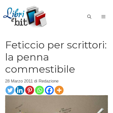
Vai
al
ME
contenuto
Feticcio per scrittori:
la penna
commestibile
28 Marzo 2011
di
Redazione