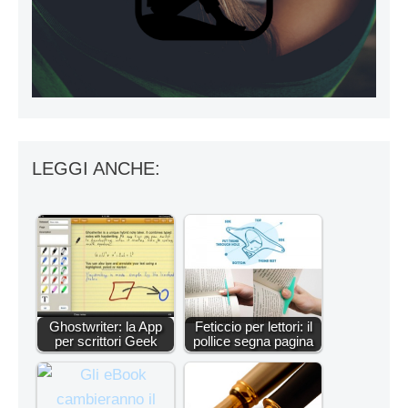
LEGGI ANCHE:
Ghostwriter: la App
Feticcio per lettori: il
per scrittori Geek
pollice segna pagina