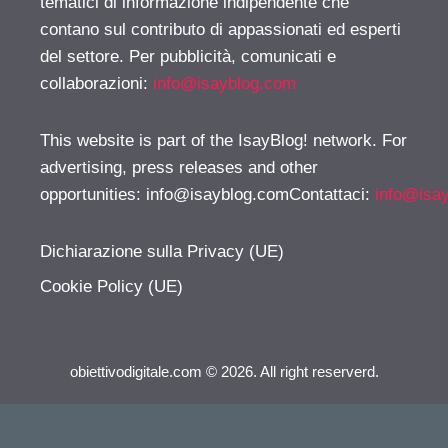
tematici di informazione indipendente che
contano sul contributo di appassionati ed esperti
del settore. Per pubblicità, comunicati e
collaborazioni:
info@isayblog.com
This website is part of the IsayBlog! network. For
advertising, press releases and other
opportunities:
info@isayblog.comContattaci
:
info@isa
Dichiarazione sulla Privacy (UE)
Cookie Policy (UE)
obiettivodigitale.com © 2026. All right reserverd.