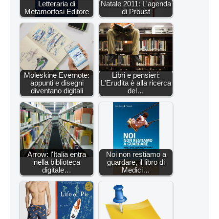
Letteraria di
Natale 2011: L'agenda
Metamorfosi Editore
di Proust
Moleskine Evernote:
Libri e pensieri:
appunti e disegni
L'Erudita è alla ricerca
diventano digitali
del…
Arrow: l'Italia entra
Noi non restiamo a
nella biblioteca
guardare, il libro di
digitale…
Medici…