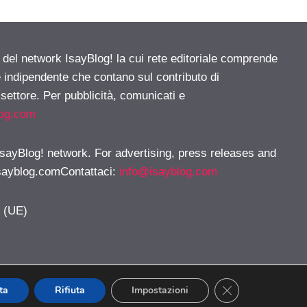
e del network IsayBlog! la cui rete editoriale comprende
e indipendente che contano sul contributo di
 settore. Per pubblicità, comunicati e
log.com
 IsayBlog! network. For advertising, press releases and
sayblog.comContattaci
:
info@isayblog.com
y (UE)
CLOSE GDPR CO
ta
Rifiuta
Impostazioni