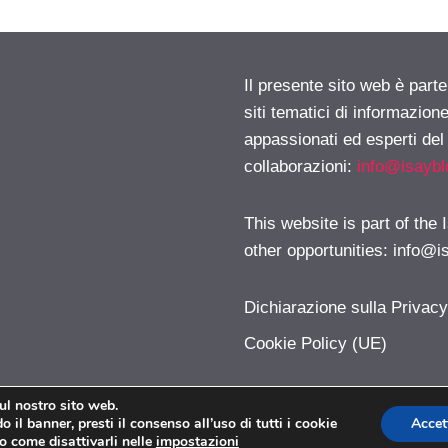
Il presente sito web è part
siti tematici di informazion
appassionati ed esperti del
collaborazioni:
info@isayb
This website is part of the
other opportunities:
info@i
Dichiarazione sulla Privac
Cookie Policy (UE)
sul nostro sito web.
 il banner, presti il consenso all’uso di tutti i cookie
Accet
obiettivodigitale.com © 2026. All right reserverd.
o come disattivarli nelle
impostazioni