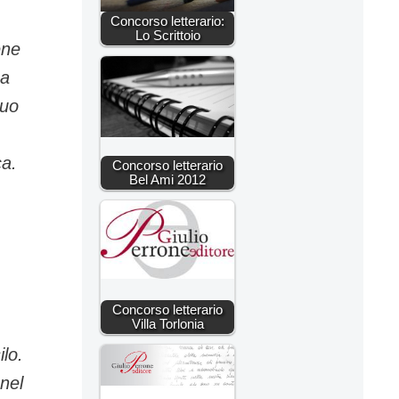
Concorso letterario:
Lo Scrittoio
ene
na
tuo
ca.
Concorso letterario
Bel Ami 2012
Concorso letterario
Villa Torlonia
ilo.
nel