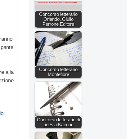
Concorso letterario
Orlando, Giulio
Perrone Editore
vranno
ipante
Concorso letterario
re alla
Montefiore
ezione
do
.
Concorso letterario di
poesia Kairnac