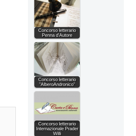
Concorso letterario
Penna d'Autore
Concorso letterario
"AlberoAndronico"
Concorso letterario
Internazionale Prader
Willi