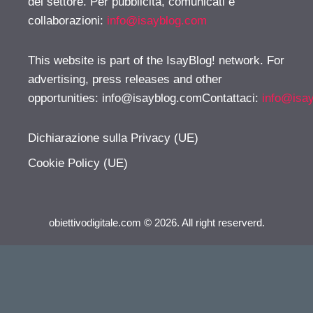
del settore. Per pubblicità, comunicati e
collaborazioni:
info@isayblog.com
This website is part of the IsayBlog! network. For
advertising, press releases and other
opportunities:
info@isayblog.comContattaci
:
info@isa
Dichiarazione sulla Privacy (UE)
Cookie Policy (UE)
obiettivodigitale.com © 2026. All right reserverd.