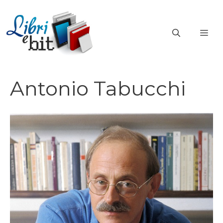
Vai
al
ME
contenuto
Antonio Tabucchi