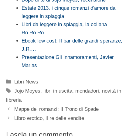
Estate 2013, i cinque romanzi d'amore da
leggere in spiaggia
Libri da leggere in spiaggia, la collana
Ro.Ro.Ro
Ebook low cost: Il bar delle grandi speranze,
J.R.…
Presentazione Gli innamoramenti, Javier
Marias
Categorie
Libri News
Tag
Jojo Moyes
,
libri in uscita
,
mondadori
,
novità in
libreria
Mappe dei romanzi: Il Trono di Spade
Libro erotico, il re delle vendite
Lascia un commento