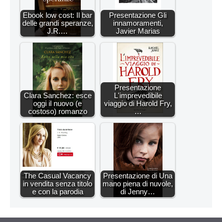
Ebook low cost: Il bar
Presentazione Gli
delle grandi speranze,
innamoramenti,
J.R.…
Javier Marias
Presentazione
Clara Sanchez: esce
L'imprevedibile
oggi il nuovo (e
viaggio di Harold Fry,
costoso) romanzo
…
The Casual Vacancy
Presentazione di Una
in vendita senza titolo
mano piena di nuvole,
e con la parodia
di Jenny…