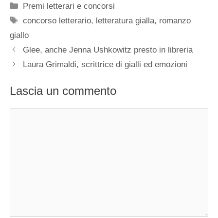
Categorie
Premi letterari e concorsi
Tag
concorso letterario
,
letteratura gialla
,
romanzo
giallo
Glee, anche Jenna Ushkowitz presto in libreria
Laura Grimaldi, scrittrice di gialli ed emozioni
Lascia un commento
Commento