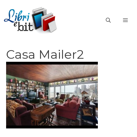
Vai
al
ME
contenuto
Casa Mailer2