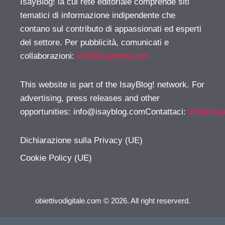
IsayBlog! la cui rete editoriale comprende siti
tematici di informazione indipendente che
contano sul contributo di appassionati ed esperti
del settore. Per pubblicità, comunicati e
collaborazioni:
info@isayblog.com
This website is part of the IsayBlog! network. For
advertising, press releases and other
opportunities:
info@isayblog.comContattaci
:
info@isa
Dichiarazione sulla Privacy (UE)
Cookie Policy (UE)
obiettivodigitale.com © 2026. All right reserverd.