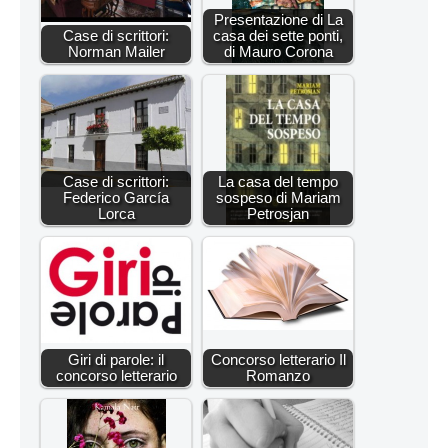
Presentazione di La
Case di scrittori:
casa dei sette ponti,
Norman Mailer
di Mauro Corona
Case di scrittori:
La casa del tempo
Federico García
sospeso di Mariam
Lorca
Petrosjan
Giri di parole: il
Concorso letterario Il
concorso letterario
Romanzo