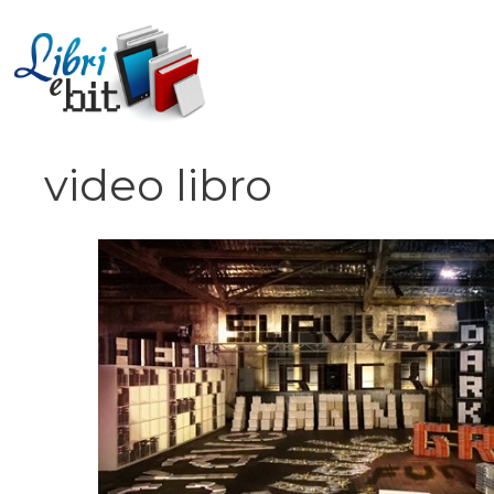
Vai
al
contenuto
video libro