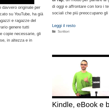
di oggi e affrontare con loro i t
 davvero originale per
sociali che più preoccupano gli 
icato su YouTube, ha già
ragazzi e ragazze del
Leggi il resto
vario genere tutti
Categorie
Scrittori
le copie necessarie, gli
se, in altezza e in
Kindle, eBook e 