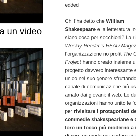
edded
Chi l’ha detto che
William
ca un video
Shakespeare
e la letteratura i
siano cosa per secchioni? La ri
Weekly Reader’s READ Magaz
l’organizzazione no profit
The O
Project
hanno creato insieme u
progetto davvero interessante 
unico nel suo genere sfruttando 
canale di comunicazione più us
amato dai giovani: il web. Le d
organizzazioni hanno unito le f
per
rivisitare i protagonisti de
commedie shakespeariane e 
loro un tocco più moderno a 
di rap
, un modo per parlare ai 