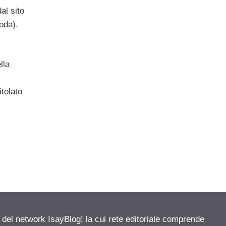
dal sito
oda).
lla
itolato
e del network IsayBlog! la cui rete editoriale comprende