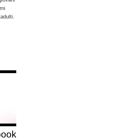
emi
adulti.
book