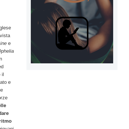
nglese
vista
ine
e
phelia
n
ed
il
ato e
ue
orze
lle
dare
ritmo
giovani