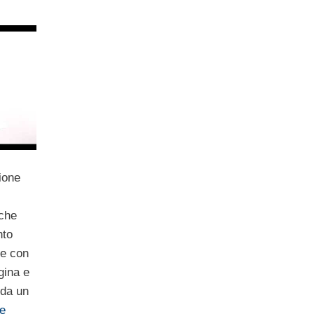
zione
 che
nto
le con
gina e
 da un
te