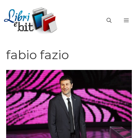
Vai
al
ME
contenuto
fabio fazio