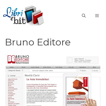
Vai
al
ME
contenuto
Bruno Editore