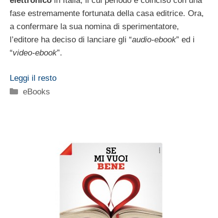
elettronico
in Italia, il cui periodo è coinciso con una
fase estremamente fortunata della casa editrice. Ora,
a confermare la sua nomina di sperimentatore,
l’editore ha deciso di lanciare gli “
audio-ebook
” ed i
“
video-ebook
”.
Leggi il resto
Categorie
eBooks