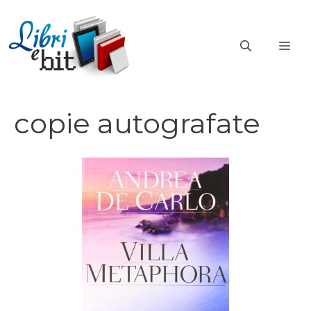
Vai
al
ME
contenuto
copie autografate